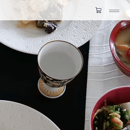
カ
ー
ト
を
見
る