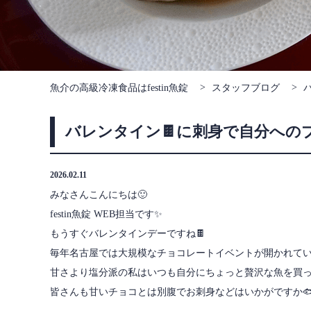
魚介の高級冷凍食品はfestin魚錠
スタッフブログ
バレンタイン🍫に刺身で自分への
2026.02.11
みなさんこんにちは🙂
festin魚錠 WEB担当です✨
もうすぐバレンタインデーですね🍫
毎年名古屋では大規模なチョコレートイベントが開かれて
甘さより塩分派の私はいつも自分にちょっと贅沢な魚を買っ
皆さんも甘いチョコとは別腹でお刺身などはいかがですか