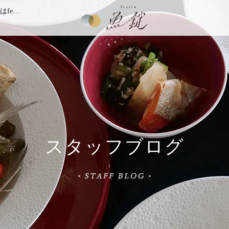
バレンタイン🍫に刺身で自分へのプチ贅沢✨ 魚介の高級冷凍食品はfestin魚錠
festin魚錠
スタッフブログ